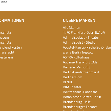
erlin
ORMATIONEN
UNSERE MARKEN
Alle Marken
nschutz
1. FC Frankfurt (Oder) E.V. e.V.
essum
Admiralspalast - Theater
nschutz
Admiralspalst - Studio
and und Kosten
Apostel-Paulus-Kirche Schönebe
rrufsrecht
arena Berlin Treptow
estellen?
ASTRA Kulturhaus
Audimax Frankfurt (Oder)
Bar jeder Vernunft
Berlin-Gendarmenmarkt
Berliner Dom
BI NUU
BKA Theater
Bollfrashaus-Hansesaal
Botanischer Garten Berlin
Brandenburg-Halle
Brandenburger Theater